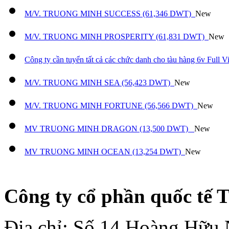
M/V. TRUONG MINH SUCCESS (61,346 DWT)
New
M/V. TRUONG MINH PROSPERITY (61,831 DWT)
New
Công ty cần tuyển tất cả các chức danh cho tàu hàng 6v Full
M/V. TRUONG MINH SEA (56,423 DWT)
New
M/V. TRUONG MINH FORTUNE (56,566 DWT)
New
MV TRUONG MINH DRAGON (13,500 DWT)
New
MV TRUONG MINH OCEAN (13,254 DWT)
New
Công ty cổ phần quốc tế
Địa chỉ: Số 14 Hoàng Hữu