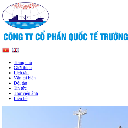
Trang chủ
Giới thiệu
Lịch tàu
Vận tải biển
Đội tàu
Tin tức
Thư viện ảnh
Liên hệ