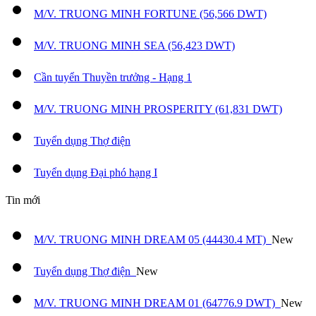
M/V. TRUONG MINH FORTUNE (56,566 DWT)
M/V. TRUONG MINH SEA (56,423 DWT)
Cần tuyển Thuyền trưởng - Hạng 1
M/V. TRUONG MINH PROSPERITY (61,831 DWT)
Tuyển dụng Thợ điện
Tuyển dụng Đại phó hạng I
Tin mới
M/V. TRUONG MINH DREAM 05 (44430.4 MT)
New
Tuyển dụng Thợ điện
New
M/V. TRUONG MINH DREAM 01 (64776.9 DWT)
New