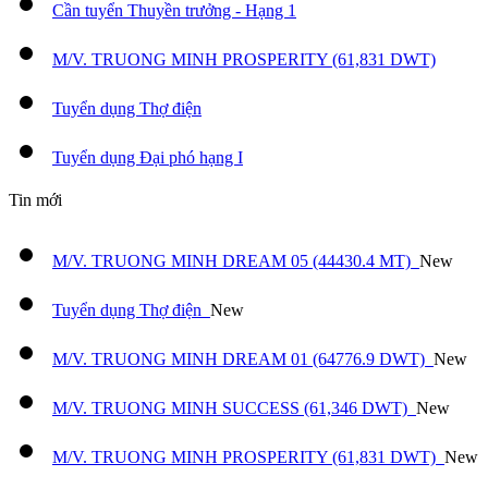
Cần tuyển Thuyền trưởng - Hạng 1
M/V. TRUONG MINH PROSPERITY (61,831 DWT)
Tuyển dụng Thợ điện
Tuyển dụng Đại phó hạng I
Tin mới
M/V. TRUONG MINH DREAM 05 (44430.4 MT)
New
Tuyển dụng Thợ điện
New
M/V. TRUONG MINH DREAM 01 (64776.9 DWT)
New
M/V. TRUONG MINH SUCCESS (61,346 DWT)
New
M/V. TRUONG MINH PROSPERITY (61,831 DWT)
New