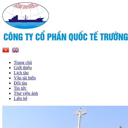
Trang chủ
Giới thiệu
Lịch tàu
Vận tải biển
Đội tàu
Tin tức
Thư viện ảnh
Liên hệ